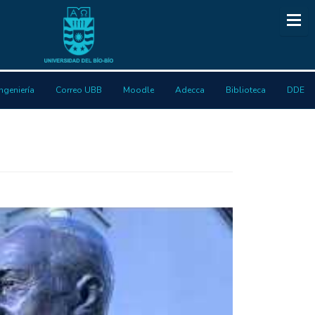
ngeniería
Correo UBB
Moodle
Adecca
Biblioteca
DDE