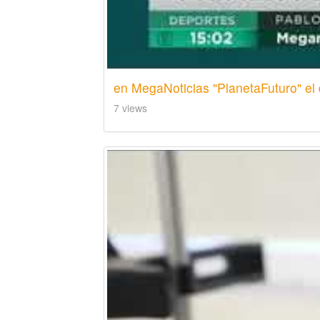
en MegaNoticias "PlanetaFuturo" e
7 views