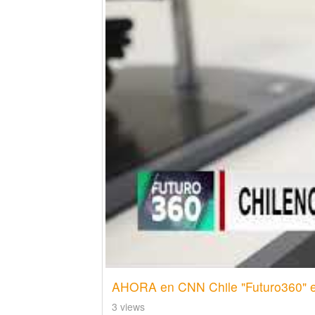
AHORA en CNN Chile "Futuro360" e
3 views